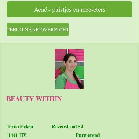
Acné - puistjes en mee-eters
TERUG NAAR OVERZICHT
BEAUTY WITHIN
Erna Eeken
Rozenstraat 54
1441 HV Purmerend