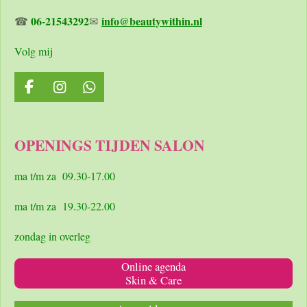
06-21543292
info@beautywithin.nl
☎
✉
Volg mij
F
I
W
a
n
h
c
s
a
e
t
t
OPENINGS TIJDEN SALON
b
a
s
o
g
A
o
r
p
ma t/m za 09.30-17.00
k
a
p
m
ma t/m za 19.30-22.00
zondag in overleg
Online agenda
Skin & Care