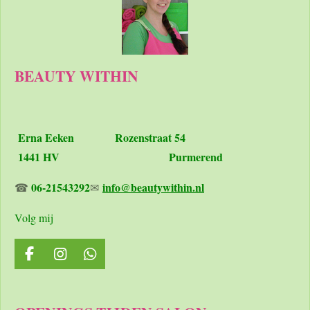
BEAUTY WITHIN
Erna Eeken
Rozenstraat 54
1441 HV Purmerend
06-21543292
info@beautywithin.nl
☎
✉
Volg mij
F
I
W
a
n
h
c
s
a
e
t
t