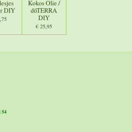
lesjes
Kokos Olie /
r DIY
dōTERRA
DIY
,75
€ 25,95
t 54