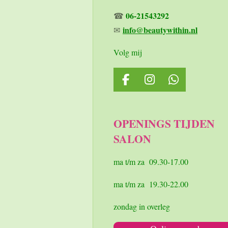
06-21543292
☎
info@beautywithin.nl
✉
Volg mij
F
I
W
a
n
h
c
s
a
e
t
t
OPENINGS TIJDEN
b
a
s
SALON
o
g
A
o
r
p
k
a
p
ma t/m za 09.30-17.00
m
ma t/m za 19.30-22.00
zondag in overleg