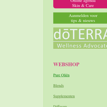
Online agenda
Skin & Care
Aanmelden voor
tips & nieuws
WEBSHOP
Pure Oliën
Blends
Supplementen
Diffusers