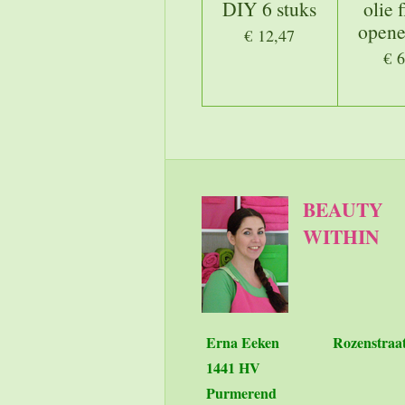
DIY 6 stuks
olie f
opene
€ 12,47
€ 6
BEAUTY
WITHIN
Erna Eeken
Rozenstraa
1441 HV
Purmerend