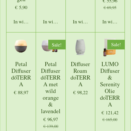
€ 55,96
€ 5,90
€ 69,95
In winkelwagen
In winkelwagen
In winkelwagen
In winkelwage
Sale!
Sale!
Petal
Petal
Diffuser
LUMO
Diffuser
Diffuser
Roam
Diffuser
dōTERR
dōTERR
doTERR
&
A
A met
A
Serenity
wild
Olie
€ 88,97
€ 98,22
orange
doTERR
&
A
lavendel
€ 121,42
€ 96,97
€ 165,00
€ 139,00