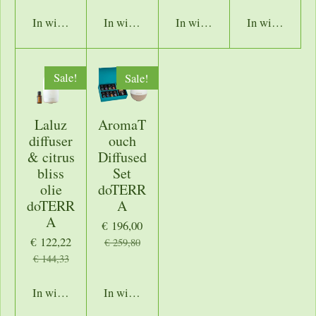
In winkelwagen
In winkelwagen
In winkelwagen
In winkelwage
Sale!
Sale!
Laluz
AromaT
diffuser
ouch
& citrus
Diffused
bliss
Set
olie
doTERR
doTERR
A
A
€ 196,00
€ 122,22
€ 259,80
€ 144,33
In winkelwagen
In winkelwagen