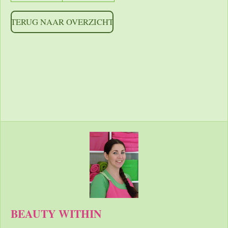
TERUG NAAR OVERZICHT
https://shoppingcontent.googleapis.com/content/v2.1/[MERC
HANTID]/products?key=[YOUR_API_KEY] HTTP/1.1
Authorization: Bearer [YOUR_ACCESS_TOKEN]
Accept: application/json
BEAUTY WITHIN