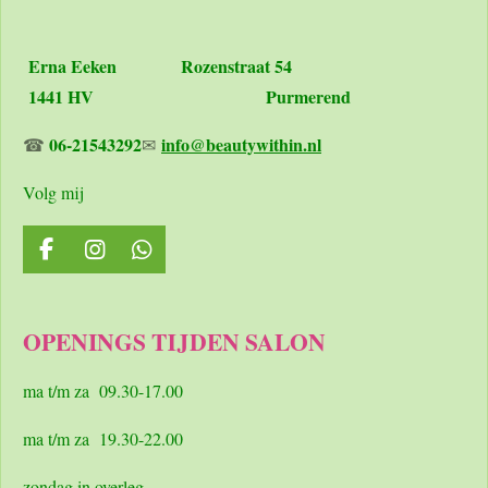
Erna Eeken
Rozenstraat 54
1441 HV Purmerend
06-21543292
info@beautywithin.nl
☎
✉
Volg mij
F
I
W
a
n
h
c
s
a
e
t
t
OPENINGS TIJDEN SALON
b
a
s
o
g
A
o
r
p
ma t/m za 09.30-17.00
k
a
p
m
ma t/m za 19.30-22.00
zondag in overleg