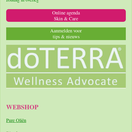
Online agenda
Skin & Care
Aanmelden voor
tips & nieuws
WEBSHOP
Pure Oliën