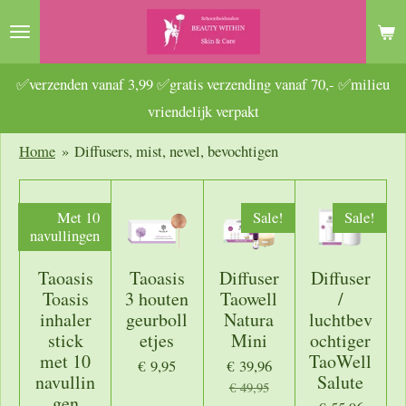
Ga
direct
naar
✅verzenden vanaf 3,99 ✅gratis verzending vanaf 70,- ✅milieu
de
vriendelijk verpakt
hoofdinhoud
Home
»
Diffusers, mist, nevel, bevochtigen
Met 10
Sale!
Sale!
navullingen
Taoasis
Taoasis
Diffuser
Diffuser
Toasis
3 houten
Taowell
/
inhaler
geurboll
Natura
luchtbev
stick
etjes
Mini
ochtiger
met 10
TaoWell
€ 9,95
€ 39,96
navullin
Salute
€ 49,95
gen