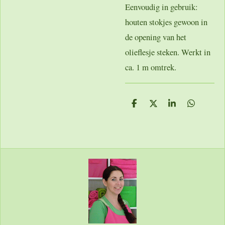
Eenvoudig in gebruik:
houten stokjes gewoon in
de opening van het
olieflesje steken. Werkt in
ca. 1 m omtrek.
D
D
S
D
e
e
h
e
l
e
a
l
e
l
r
e
n
e
n