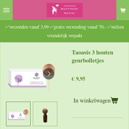
Ga
direct
naar
✅verzenden vanaf 3,99 ✅gratis verzending vanaf 70,- ✅milieu
de
vriendelijk verpakt
hoofdinhoud
Taoasis 3 houten
geurbolletjes
€ 9,95
In winkelwagen