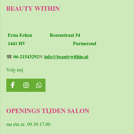
BEAUTY WITHIN
Erna Eeken
Rozenstraat 54
1441 HV Purmerend
06-21543292
info@beautywithin.nl
☎
✉
Volg mij
F
I
W
a
n
h
c
s
a
e
t
t
OPENINGS TIJDEN SALON
b
a
s
o
g
A
o
r
p
ma t/m za 09.30-17.00
k
a
p