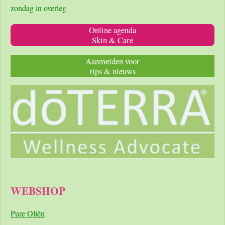
zondag in overleg
Online agenda
Skin & Care
Aanmelden voor
tips & nieuws
WEBSHOP
Pure Oliën