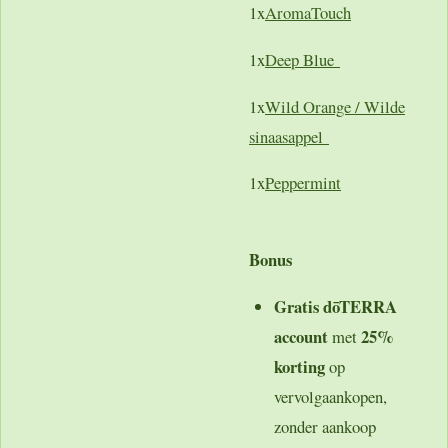
1x
AromaTouch
1x
Deep Blue
1x
Wild Orange / Wilde
sinaasappel
1x
Peppermint
Bonus
Gratis dōTERRA
account
25%
met
korting
op
vervolgaankopen,
zonder aankoop