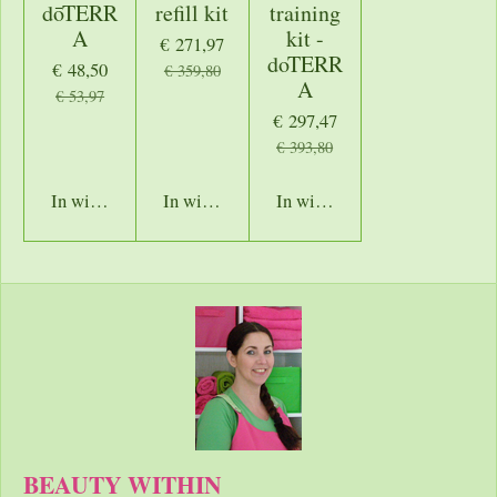
dōTERR
refill kit
training
A
kit -
€ 271,97
doTERR
€ 48,50
€ 359,80
A
€ 53,97
€ 297,47
€ 393,80
In winkelwagen
In winkelwagen
In winkelwagen
BEAUTY WITHIN