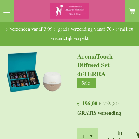
Ga
direct
naar
✅verzenden vanaf 3,99 ✅gratis verzending vanaf 70,- ✅milieu
de
vriendelijk verpakt
hoofdinhoud
AromaTouch
Diffused Set
doTERRA
Sale!
€ 196,00
€ 259,80
GRATIS verzending
In