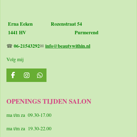
Erna Eeken
Rozenstraat 54
1441 HV Purmerend
06-21543292
info@beautywithin.nl
☎
✉
Volg mij
F
I
W
a
n
h
c
s
a
e
t
t
OPENINGS TIJDEN SALON
b
a
s
o
g
A
o
r
p
ma t/m za 09.30-17.00
k
a
p
m
ma t/m za 19.30-22.00