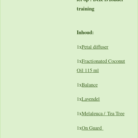
training
Inhoud:
1x
Petal diffuser
1x
Fractionated Coconut
Oil 115 ml
1x
Balance
1x
Lavendel
1x
Melaleuca / Tea Tree
1x
On Guard