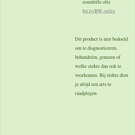
essentiële olie
bit.ly
/BW-veilig
Dit product is niet bedoeld
om te diagnosticeren,
behandelen, genezen of
welke ziekte dan ook te
voorkomen. Bij ziekte dien
je altijd een arts te
raadplegen.
Categorie:
Spier
,
voordeel
sets
,
alle producten