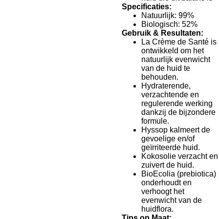
Specificaties:
Natuurlijk: 99%
Biologisch: 52%
Gebruik & Resultaten:
La Crème de Santé is
ontwikkeld om het
natuurlijk evenwicht
van de huid te
behouden.
Hydraterende,
verzachtende en
regulerende werking
dankzij de bijzondere
formule.
Hyssop kalmeert de
gevoelige en/of
geïrriteerde huid.
Kokosolie verzacht en
zuivert de huid.
BioEcolia (prebiotica)
onderhoudt en
verhoogt het
evenwicht van de
huidflora.
Tips op Maat: