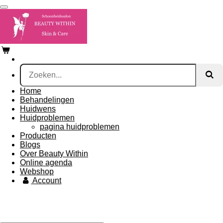
Ga
direct
naar
de
hoofdinhoud
Home
Behandelingen
Huidwens
Huidproblemen
pagina huidproblemen
Producten
Blogs
Over Beauty Within
Online agenda
Webshop
Account