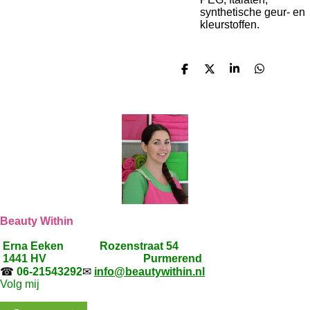
synthetische geur- en
kleurstoffen.
D
D
S
D
e
e
h
e
l
e
a
l
e
l
r
e
n
e
n
Beauty Within
Erna Eeken
Rozenstraat 54
1441 HV Purmerend
☎
06-21543292
✉
info@beautywithin.nl
Volg mij