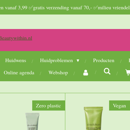
 vanaf 3,99 ✅gratis verzending vanaf 70,- ✅milieu vriendel
Huidwens
Huidproblemen
Producten
Online agenda
Webshop
Zero plastic
Vegan