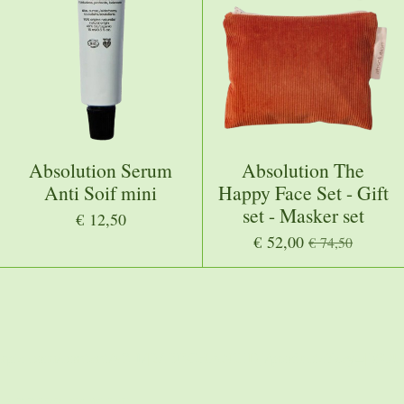
Absolution Serum
Absolution The
Anti Soif mini
Happy Face Set - Gift
set - Masker set
€ 12,50
€ 52,00
€ 74,50
ogleapis.com/content/v2.1/[MERCHANTID]/products?key=[
OUR_ACCESS_TOKEN]