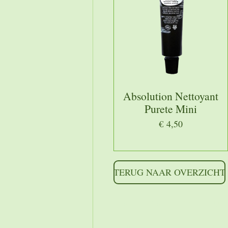
Absolution Nettoyant
Purete Mini
€ 4,50
TERUG NAAR OVERZICHT
https://shoppingcontent.go
Authorization: Bearer [Y