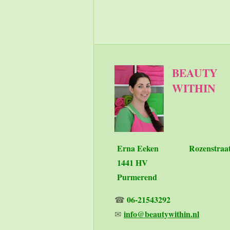
Accept: application/json
BEAUTY
WITHIN
Erna Eeken
Rozenstraa
1441 HV
Purmerend
06-21543292
☎
info@beautywithin.nl
✉