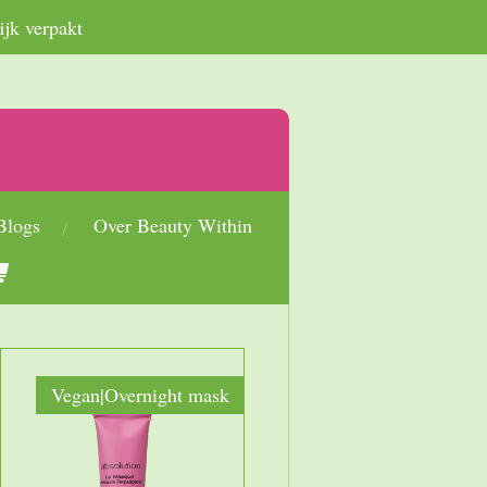
ijk verpakt
Blogs
Over Beauty Within
Vegan|Overnight mask