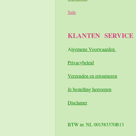
Sale
KLANTEN
SERVICE
A
lgemene Voorwaarden
Pri
vacybeleid
Verzenden en retourneren
Je bestelling herroepen
Disclamer
BTW nr. NL 001583370B13