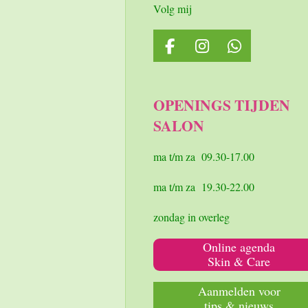
Volg mij
F
I
W
a
n
h
c
s
a
e
t
t
OPENINGS TIJDEN
b
a
s
SALON
o
g
A
o
r
p
k
a
p
ma t/m za 09.30-17.00
m
ma t/m za 19.30-22.00
zondag in overleg
Online agenda
Skin & Care
Aanmelden voor
tips & nieuws