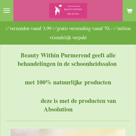
Ga
direct
naar
✅verzenden vanaf 3,99 ✅gratis verzending vanaf 70,- ✅milieu
de
vriendelijk verpakt
hoofdinhoud
Beauty Within Purmerend geeft alle
behandel
ingen in de schoonheidssalon
met 1
00% natuurlijke
producten
deze is met de producten van
Absolution