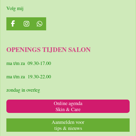
Volg mij
F
I
W
a
n
h
c
s
a
e
t
t
OPENINGS TIJDEN SALON
b
a
s
o
g
A
o
r
p
ma t/m za 09.30-17.00
k
a
p
m
ma t/m za 19.30-22.00
zondag in overleg
Online agenda
Skin & Care
Aanmelden voor
tips & nieuws