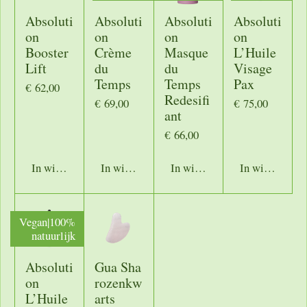
Absoluti
Absoluti
Absoluti
Absoluti
on
on
on
on
Booster
Crème
Masque
L’Huile
Lift
du
du
Visage
Temps
Temps
Pax
€ 62,00
Redesifi
€ 69,00
€ 75,00
ant
€ 66,00
In winkelwagen
In winkelwagen
In winkelwagen
In winkelwage
Vegan|100%
natuurlijk
Absoluti
Gua Sha
on
rozenkw
L’Huile
arts