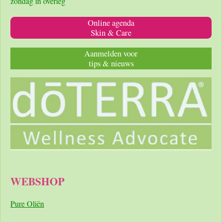
zondag in overleg
Online agenda
Skin & Care
Aanmelden voor
tips & nieuws
WEBSHOP
Pure Oliën