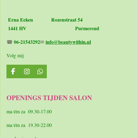
Erna Eeken
Rozenstraat 54
1441 HV Purmerend
06-21543292
info@beautywithin.nl
☎
✉
Volg mij
F
I
W
a
n
h
c
s
a
e
t
t
OPENINGS TIJDEN SALON
b
a
s
o
g
A
o
r
p
ma t/m za 09.30-17.00
k
a
p
m
ma t/m za 19.30-22.00