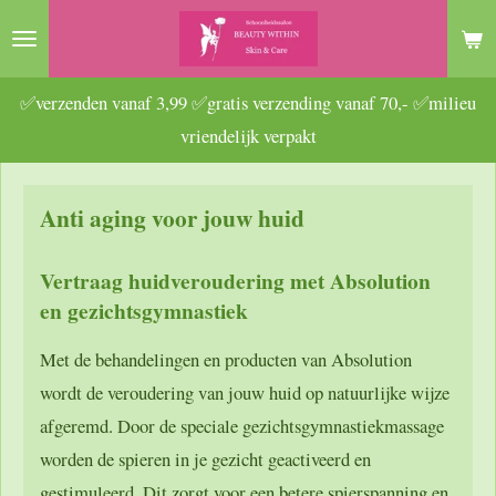
Ga
direct
naar
✅verzenden vanaf 3,99 ✅gratis verzending vanaf 70,- ✅milieu
de
vriendelijk verpakt
hoofdinhoud
Anti aging voor jouw huid
Vertraag huidveroudering met Absolution
en gezichtsgymnastiek
Met de behandelingen en producten van Absolution
wordt de veroudering van jouw huid op natuurlijke wijze
afgeremd. Door de speciale gezichtsgymnastiekmassage
worden de spieren in je gezicht geactiveerd en
gestimuleerd. Dit zorgt voor een betere spierspanning en