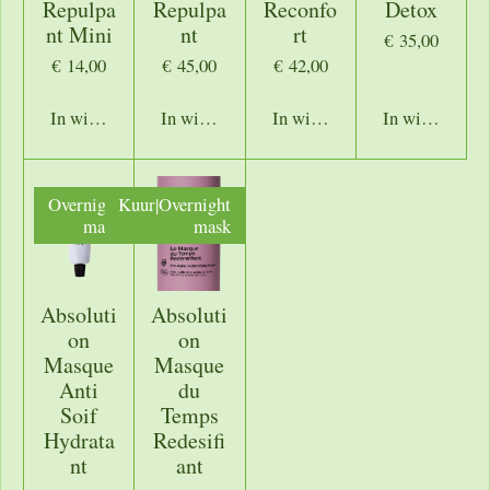
Repulpa
Repulpa
Reconfo
Detox
nt Mini
nt
rt
€ 35,00
€ 14,00
€ 45,00
€ 42,00
In winkelwagen
In winkelwagen
In winkelwagen
In winkelwage
Overnight
Kuur|Overnight
mask
mask
Absoluti
Absoluti
on
on
Masque
Masque
Anti
du
Soif
Temps
Hydrata
Redesifi
nt
ant