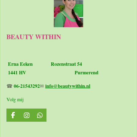
BEAUTY WITHIN
Erna Eeken
Rozenstraat 54
1441 HV Purmerend
06-21543292
info@beautywithin.nl
☎
✉
Volg mij
F
I
W
a
n
h
c
s
a
e
t
t