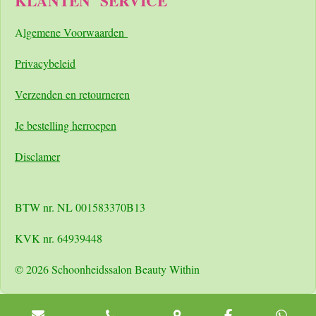
KLANTEN
SERVICE
A
lgemene Voorwaarden
Pri
vacybeleid
Verzenden en retourneren
Je bestelling herroepen
Disclamer
BTW nr. NL 001583370B13
KVK nr. 64939448
© 2026 Schoonheidssalon Beauty Within