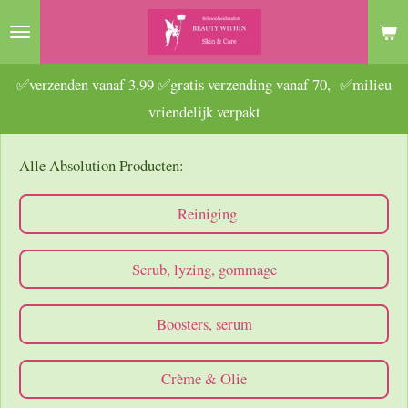
Ga
direct
naar
✅verzenden vanaf 3,99 ✅gratis verzending vanaf 70,- ✅milieu
de
vriendelijk verpakt
hoofdinhoud
Alle Absolution Producten:
Reiniging
Scrub, lyzing, gommage
Boosters, serum
Crème & Olie