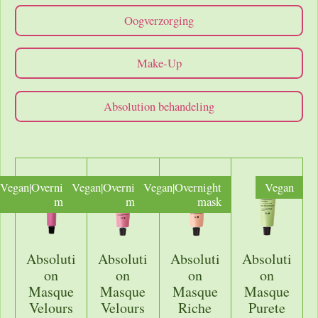
Oogverzorging
Make-Up
Absolution behandeling
Vegan|Overnight
Vegan|Overnight
Vegan|Overnight
Vegan
mask
mask
mask
Absoluti
Absoluti
Absoluti
Absoluti
on
on
on
on
Masque
Masque
Masque
Masque
Velours
Velours
Riche
Purete