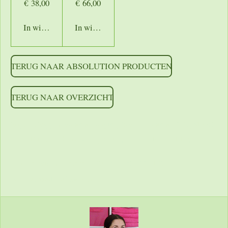
€ 38,00
€ 66,00
In winkelwagen
In winkelwagen
TERUG NAAR ABSOLUTION PRODUCTEN
TERUG NAAR OVERZICHT
https://shoppingcontent.googleapis.com/content/v2.1/[MERC
HANTID]/products?key=[YOUR_API_KEY] HTTP/1.1
Authorization: Bearer [YOUR_ACCESS_TOKEN]
Accept: application/json