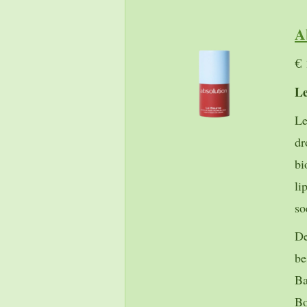
A
€ 
Le
L
dr
bi
li
so
De
be
Ba
Bo