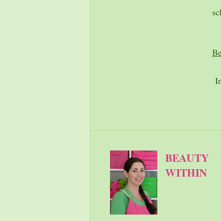
sc
Be
I
BEAUTY
WITHIN