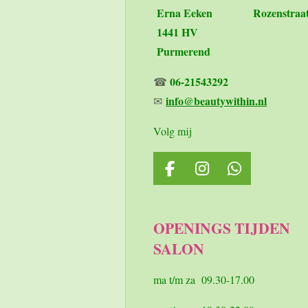
Erna Eeken
Rozenstraa
1441 HV
Purmerend
06-21543292
☎
info@beautywithin.nl
✉
Volg mij
F
I
W
a
n
h
c
s
a
e
t
t
OPENINGS TIJDEN
b
a
s
SALON
o
g
A
o
r
p
k
a
p
ma t/m za 09.30-17.00
m