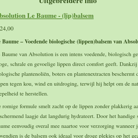
Uitgebreidere info
bsolution Le Baume - (lip)balsem
24,00
 Baume – Voedende biologische (lippen)balsem van Absol
e Baume
van Absolution is een intens voedende, biologisch ge
oge, schrale en gevoelige lippen direct comfort geeft. Dankzij
ologische plantenoliën, boters en plantenextracten beschermt
ppen tegen kou, wind en uitdroging, terwijl hij helpt om de na
epelheid te herstellen.
 romige formule smelt zacht op de lippen zonder plakkerig aa
schermend laagje dat langdurig hydrateert. Door het handige 
ume eenvoudig overal mee naartoe voor verzorging wanneer j
vendien is de balsem ook ideaal voor droge plekjes op het gez