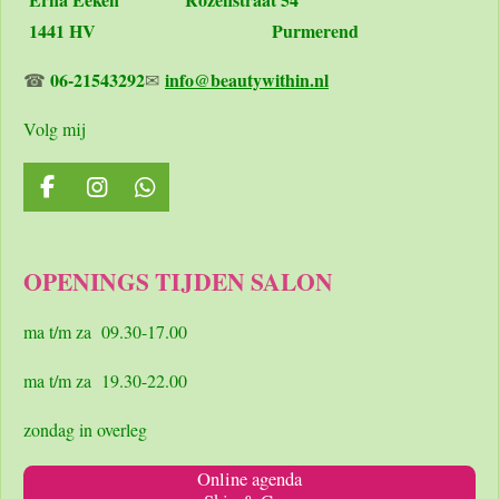
1441 HV Purmerend
06-21543292
info@beautywithin.nl
☎
✉
Volg mij
F
I
W
a
n
h
c
s
a
e
t
t
OPENINGS TIJDEN SALON
b
a
s
o
g
A
o
r
p
ma t/m za 09.30-17.00
k
a
p
m
ma t/m za 19.30-22.00
zondag in overleg
Online agenda