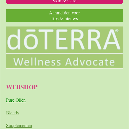
Skin & Care
Aanmelden voor
tips & nieuws
WEBSHOP
Pure Oliën
Blends
Supplementen