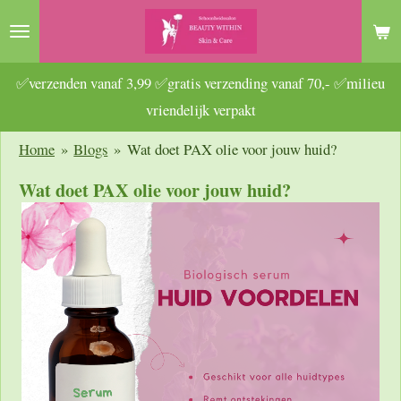
Ga
direct
naar
✅verzenden vanaf 3,99 ✅gratis verzending vanaf 70,- ✅milieu
de
vriendelijk verpakt
hoofdinhoud
Home
»
Blogs
»
Wat doet PAX olie voor jouw huid?
Wat doet PAX olie voor jouw huid?