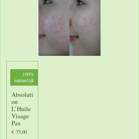
100%
natuurlijk
Absoluti
on
L’Huile
Visage
Pax
€ 75,00