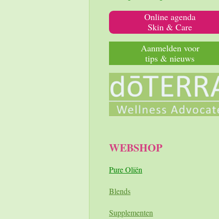
Online agenda
Skin & Care
Aanmelden voor
tips & nieuws
WEBSHOP
Pure Oliën
Blends
Supplementen