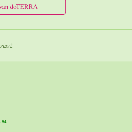
e van doTERRA
rging?
t 54