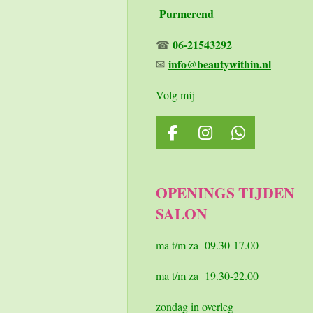
Purmerend
06-21543292
☎
info@beautywithin.nl
✉
Volg mij
F
I
W
a
n
h
c
s
a
e
t
t
OPENINGS TIJDEN
b
a
s
SALON
o
g
A
o
r
p
k
a
p
ma t/m za 09.30-17.00
m
ma t/m za 19.30-22.00
zondag in overleg