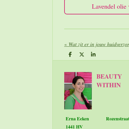
Lavendel oli
«
Wat zit er in jouw huidverzo
D
D
S
e
e
h
l
e
a
e
l
r
BEAUTY
n
e
WITHIN
Erna Eeken
Rozenstraa
1441 HV