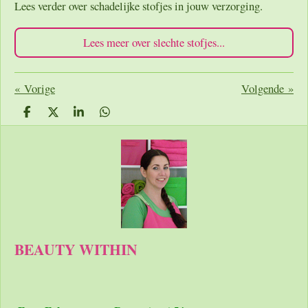
Lees verder over schadelijke stofjes in jouw verzorging.
Lees meer over slechte stofjes...
«
Vorige
Volgende
»
D
D
S
D
e
e
h
e
l
e
a
l
e
l
r
e
n
e
n
BEAUTY WITHIN