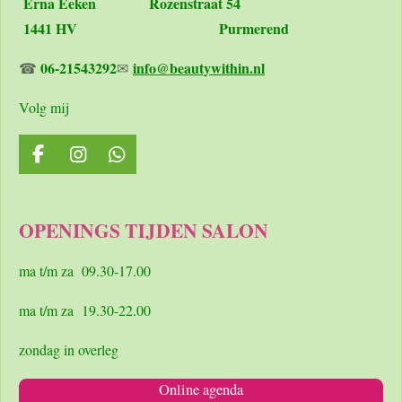
Erna Eeken
Rozenstraat 54
1441 HV Purmerend
06-21543292
info@beautywithin.nl
☎
✉
Volg mij
F
I
W
a
n
h
c
s
a
e
t
t
OPENINGS TIJDEN SALON
b
a
s
o
g
A
o
r
p
ma t/m za 09.30-17.00
k
a
p
m
ma t/m za 19.30-22.00
zondag in overleg
Online agenda