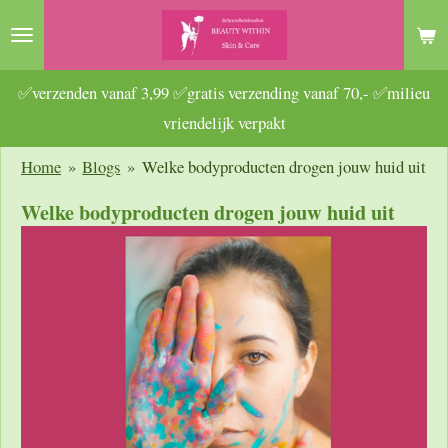
Ga
direct
naar
✅verzenden vanaf 3,99 ✅gratis verzending vanaf 70,- ✅milieu
de
vriendelijk verpakt
hoofdinhoud
Home
»
Blogs
»
Welke bodyproducten drogen jouw huid uit
Welke bodyproducten drogen jouw huid uit