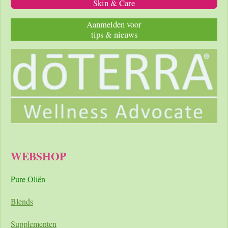
Skin & Care
Aanmelden voor
tips & nieuws
WEBSHOP
Pure Oliën
Blends
Supplementen