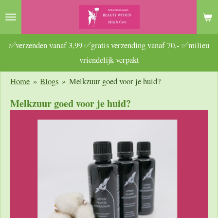
Ga
direct
naar
✅verzenden vanaf 3,99 ✅gratis verzending vanaf 70,- ✅milieu
de
vriendelijk verpakt
hoofdinhoud
Home
»
Blogs
»
Melkzuur goed voor je huid?
Melkzuur goed voor je huid?