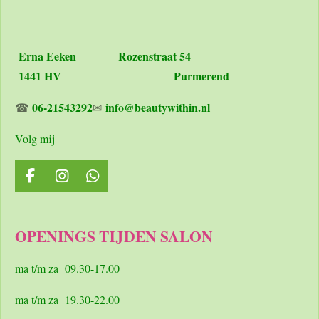
Erna Eeken
Rozenstraat 54
1441 HV Purmerend
06-21543292
info@beautywithin.nl
☎
✉
Volg mij
F
I
W
a
n
h
c
s
a
e
t
t
OPENINGS TIJDEN SALON
b
a
s
o
g
A
o
r
p
ma t/m za 09.30-17.00
k
a
p
m
ma t/m za 19.30-22.00