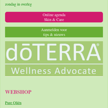
zondag in overleg
Online agenda
Skin & Care
Aanmelden voor
tips & nieuws
WEBSHOP
Pure Oliën