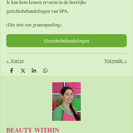
Je kan hem komen ervaren in de heerlijke
gezichtsbehandelingen van SPA.
(Die met een granenpeeling)
Gezichtsbehandelingen
«
Vorige
Volgende
»
D
D
S
D
e
e
h
e
l
e
a
l
e
l
r
e
n
e
n
BEAUTY WITHIN