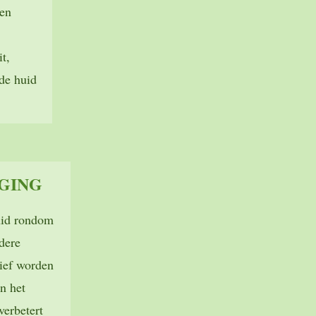
een
t,
 de huid
GING
uid rondom
ndere
tief worden
n het
verbetert