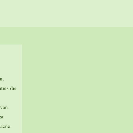
n,
ties die
 van
st
 acne