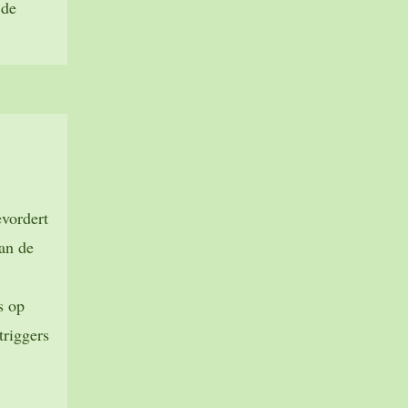
 de
evordert
an de
s op
triggers
.