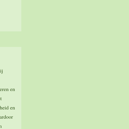
ij
eren en
t
heid en
aardoor
n