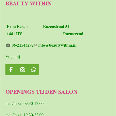
BEAUTY WITHIN
Erna Eeken
Rozenstraat 54
1441 HV Purmerend
06-21543292
info@beautywithin.nl
☎
✉
Volg mij
F
I
W
a
n
h
c
s
a
e
t
t
OPENINGS TIJDEN SALON
b
a
s
o
g
A
o
r
p
ma t/m za 09.30-17.00
k
a
p
m
ma t/m za 19.30-22.00