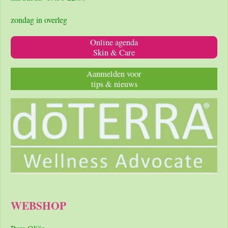
zondag in overleg
Online agenda
Skin & Care
Aanmelden voor
tips & nieuws
WEBSHOP