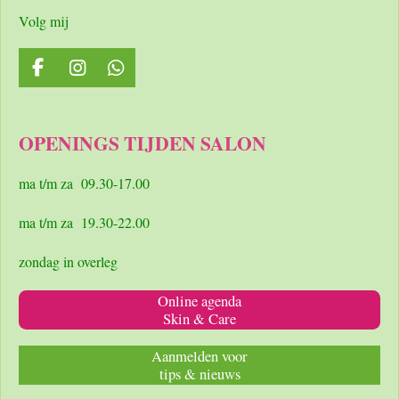
Volg mij
F
I
W
a
n
h
c
s
a
e
t
t
OPENINGS TIJDEN SALON
b
a
s
o
g
A
o
r
p
ma t/m za 09.30-17.00
k
a
p
m
ma t/m za 19.30-22.00
zondag in overleg
Online agenda
Skin & Care
Aanmelden voor
tips & nieuws