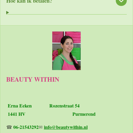
Hoe kan ik betalen?
BEAUTY WITHIN
Erna Eeken
Rozenstraat 54
1441 HV Purmerend
06-21543292
info@beautywithin.nl
☎
✉