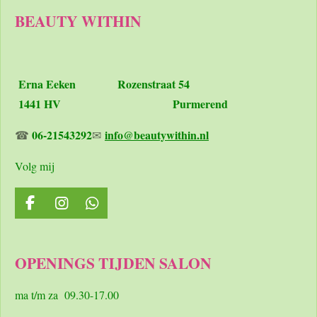
BEAUTY WITHIN
Erna Eeken
Rozenstraat 54
1441 HV Purmerend
06-21543292
info@beautywithin.nl
☎
✉
Volg mij
F
I
W
a
n
h
c
s
a
e
t
t
OPENINGS TIJDEN SALON
b
a
s
o
g
A
o
r
p
ma t/m za 09.30-17.00
k
a
p