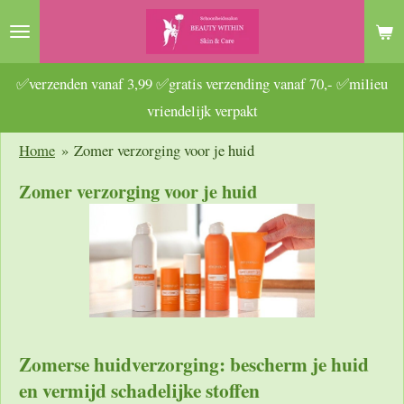
Ga
direct
naar
✅verzenden vanaf 3,99 ✅gratis verzending vanaf 70,- ✅milieu
de
vriendelijk verpakt
hoofdinhoud
Home
»
Zomer verzorging voor je huid
Zomer verzorging voor je huid
Zomerse huidverzorging: bescherm je huid
en vermijd schadelijke stoffen