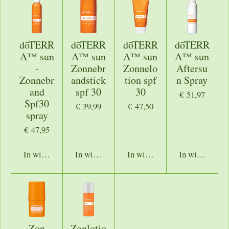
dōTERR
dōTERR
dōTERR
dōTERR
A™ sun
A™ sun
A™ sun
A™ sun
-
Zonnebr
Zonnelo
Aftersu
Zonnebr
andstick
tion spf
n Spray
and
spf 30
30
€ 51,97
Spf30
€ 39,99
€ 47,50
spray
€ 47,95
In winkelwagen
In winkelwagen
In winkelwagen
In winkelwage
Zon
Zonlotio