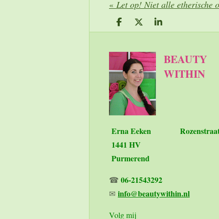
«
Let op! Niet alle etherische 
D
D
S
e
e
h
l
e
a
e
l
r
BEAUTY
n
e
WITHIN
Erna Eeken
Rozenstraa
1441 HV
Purmerend
06-21543292
☎
info@beautywithin.nl
✉
Volg mij