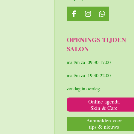
F
I
W
a
n
h
c
s
a
e
t
t
OPENINGS TIJDEN
b
a
s
SALON
o
g
A
o
r
p
k
a
p
ma t/m za 09.30-17.00
m
ma t/m za 19.30-22.00
zondag in overleg
Online agenda
Skin & Care
Aanmelden voor
tips & nieuws