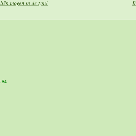
oliën mogen in de zon!
B
t 54