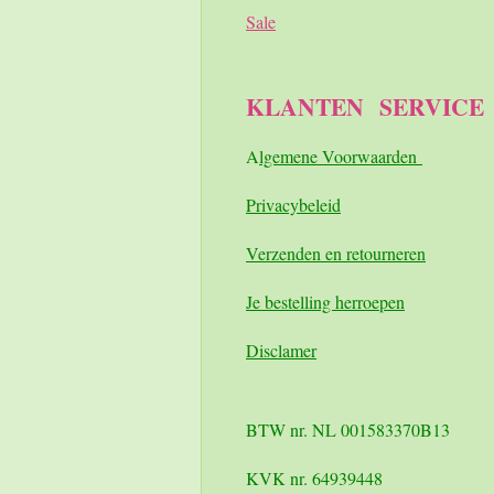
Sale
KLANTEN
SERVICE
A
lgemene Voorwaarden
Pri
vacybeleid
Verzenden en retourneren
Je bestelling herroepen
Disclamer
BTW nr. NL 001583370B13
KVK nr. 64939448