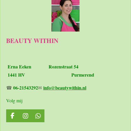
n
e
n
BEAUTY WITHIN
Erna Eeken
Rozenstraat 54
1441 HV Purmerend
06-21543292
info@beautywithin.nl
☎
✉
Volg mij
F
I
W
a
n
h
c
s
a