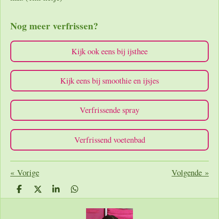
Nog meer verfrissen?
Kijk ook eens bij ijsthee
Kijk eens bij smoothie en ijsjes
Verfrissende spray
Verfrissend voetenbad
«
Vorige
Volgende
»
D
D
S
D
e
e
h
e
l
e
a
l
e
l
r
e