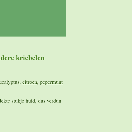
dere kriebelen
eucalyptus,
citroen
,
pepermunt
dekte stukje huid, dus verdun