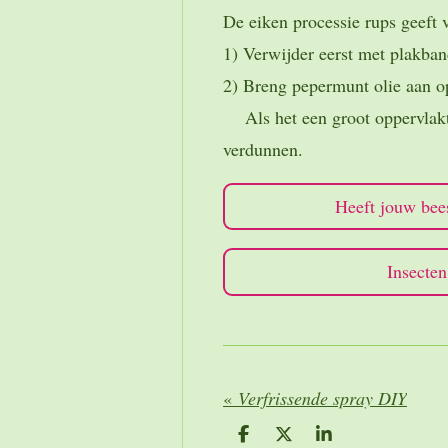
De eiken processie rups geeft v
1) Verwijder eerst met plakban
2) Breng pepermunt olie aan op
Als het een groot oppervlakte 
verdunnen.
Heeft jouw beest
Insecte
«
Verfrissende spray DIY
D
D
S