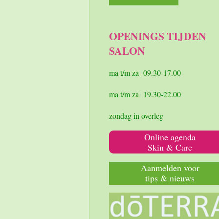
a
n
h
c
s
a
e
t
t
OPENINGS TIJDEN
b
a
s
SALON
o
g
A
o
r
p
k
a
p
ma t/m za 09.30-17.00
m
ma t/m za 19.30-22.00
zondag in overleg
Online agenda
Skin & Care
Aanmelden voor
tips & nieuws