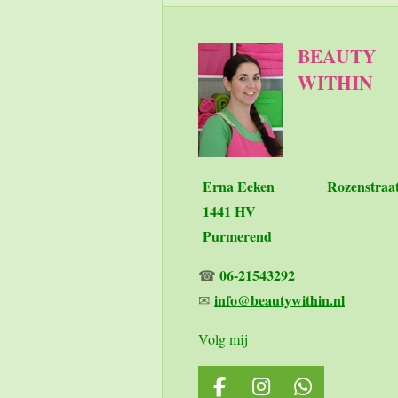
e
e
h
l
e
a
e
l
r
BEAUTY
n
e
WITHIN
Erna Eeken
Rozenstraa
1441 HV
Purmerend
06-21543292
☎
info@beautywithin.nl
✉
Volg mij
F
I
W