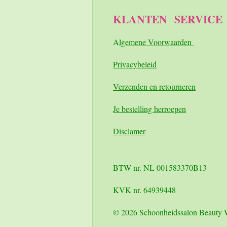
KLANTEN
SERVICE
A
lgemene Voorwaarden
Pri
vacybeleid
Verzenden en retourneren
Je bestelling herroepen
Disclamer
BTW nr. NL 001583370B13
KVK nr. 64939448
© 2026 Schoonheidssalon Beauty