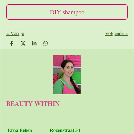
DIY shampoo
«
Vorige
Volgende
»
D
D
S
D
e
e
h
e
l
e
a
l
e
l
r
e
n
e
n
BEAUTY WITHIN
Erna Eeken
Rozenstraat 54