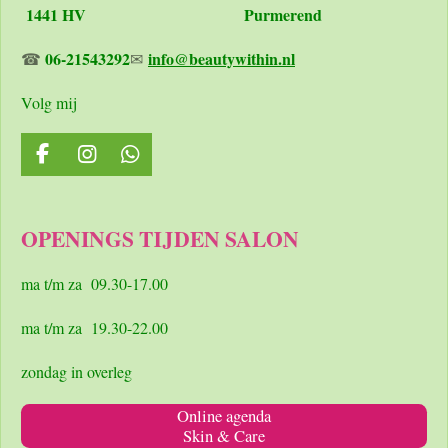
1441 HV Purmerend
06-21543292
info@beautywithin.nl
☎
✉
Volg mij
F
I
W
a
n
h
c
s
a
e
t
t
OPENINGS TIJDEN SALON
b
a
s
o
g
A
o
r
p
ma t/m za 09.30-17.00
k
a
p
m
ma t/m za 19.30-22.00
zondag in overleg
Online agenda
Skin & Care