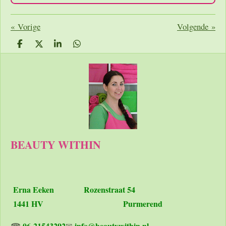
«
Vorige
Volgende
»
D
D
S
D
e
e
h
e
l
e
a
l
e
l
r
e
n
e
n
BEAUTY WITHIN
Erna Eeken
Rozenstraat 54
1441 HV Purmerend
06-21543292
info@beautywithin.nl
☎
✉