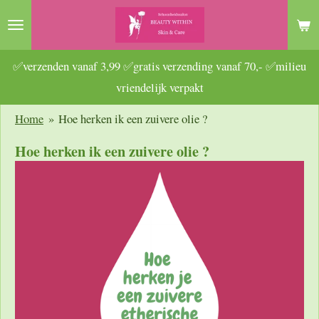
Ga
direct
naar
✅verzenden vanaf 3,99 ✅gratis verzending vanaf 70,- ✅milieu
de
vriendelijk verpakt
hoofdinhoud
Home
»
Hoe herken ik een zuivere olie ?
Hoe herken ik een zuivere olie ?