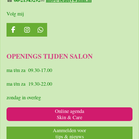
Volg mij
F
I
W
a
n
h
c
s
a
e
t
t
OPENINGS TIJDEN SALON
b
a
s
o
g
A
o
r
p
ma t/m za 09.30-17.00
k
a
p
m
ma t/m za 19.30-22.00
zondag in overleg
Online agenda
Skin & Care
Aanmelden voor
tips & nieuws