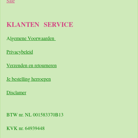
Sale
KLANTEN
SERVICE
A
lgemene Voorwaarden
Pri
vacybeleid
Verzenden en retourneren
Je bestelling herroepen
Disclamer
BTW nr. NL 001583370B13
KVK nr. 64939448