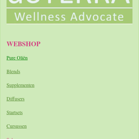
WEBSHOP
Pure Oliën
Blends
Supplementen
Diffusers
Startsets
Cursussen