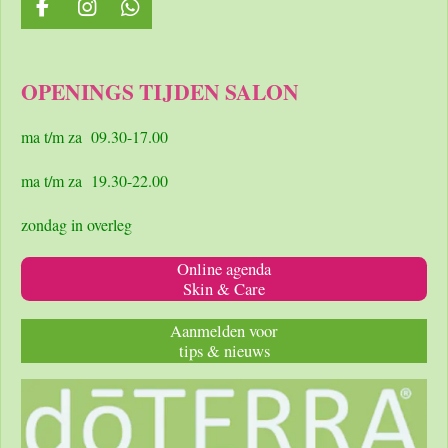
F
I
W
a
n
h
c
s
a
e
t
t
OPENINGS TIJDEN SALON
b
a
s
o
g
A
o
r
p
ma t/m za 09.30-17.00
k
a
p
m
ma t/m za 19.30-22.00
zondag in overleg
Online agenda
Skin & Care
Aanmelden voor
tips & nieuws