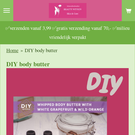
Ga
direct
naar
✅verzenden vanaf 3,99 ✅gratis verzending vanaf 70,- ✅milieu
de
vriendelijk verpakt
hoofdinhoud
Home
»
DIY body butter
DIY body butter