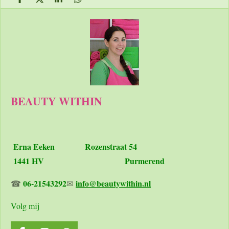
D
D
S
D
e
e
h
e
l
e
a
l
e
l
r
e
n
e
n
BEAUTY WITHIN
Erna Eeken
Rozenstraat 54
1441 HV Purmerend
06-21543292
info@beautywithin.nl
☎
✉
Volg mij