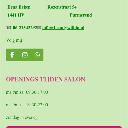
Erna Eeken
Rozenstraat 54
1441 HV Purmerend
06-21543292
info@beautywithin.nl
☎
✉
Volg mij
F
I
W
a
n
h
c
s
a
e
t
t
OPENINGS TIJDEN SALON
b
a
s
o
g
A
o
r
p
ma t/m za 09.30-17.00
k
a
p
m
ma t/m za 19.30-22.00
zondag in overleg