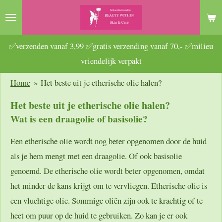
Ga
direct
naar
✅verzenden vanaf 3,99 ✅gratis verzending vanaf 70,- ✅milieu
de
vriendelijk verpakt
hoofdinhoud
Home
»
Het beste uit je etherische olie halen?
Het beste uit je etherische olie halen?
Wat is een draagolie of basisolie?
Een etherische olie wordt nog beter opgenomen door de huid
als je hem mengt met een draagolie. Of ook basisolie
genoemd. De etherische olie wordt beter opgenomen, omdat
het minder de kans krijgt om te vervliegen. Etherische olie is
een vluchtige olie. Sommige oliën zijn ook te krachtig of te
heet om puur op de huid te gebruiken. Zo kan je er ook