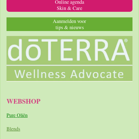
Online agenda
Skin & Care
Aanmelden voor
tips & nieuws
WEBSHOP
Pure Oliën
Blends