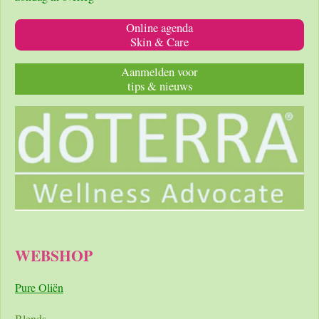
Online agenda
Skin & Care
Aanmelden voor
tips & nieuws
WEBSHOP
Pure Oliën
Blends