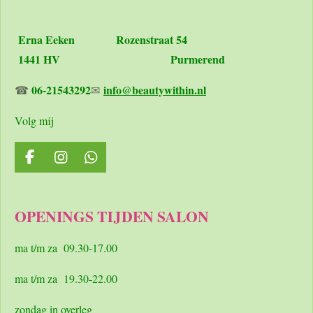
Erna Eeken
Rozenstraat 54
1441 HV Purmerend
06-21543292
info@beautywithin.nl
☎
✉
Volg mij
F
I
W
a
n
h
c
s
a
e
t
t
OPENINGS TIJDEN SALON
b
a
s
o
g
A
o
r
p
ma t/m za 09.30-17.00
k
a
p
m
ma t/m za 19.30-22.00
zondag in overleg