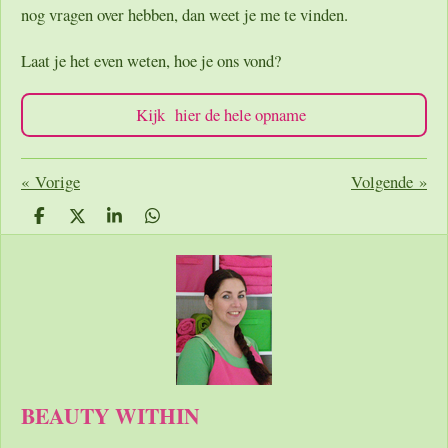
nog vragen over hebben, dan weet je me te vinden.
Laat je het even weten, hoe je ons vond?
Kijk hier de hele opname
«
Vorige
Volgende
»
D
D
S
D
e
e
h
e
l
e
a
l
e
l
r
e
n
e
n
BEAUTY WITHIN