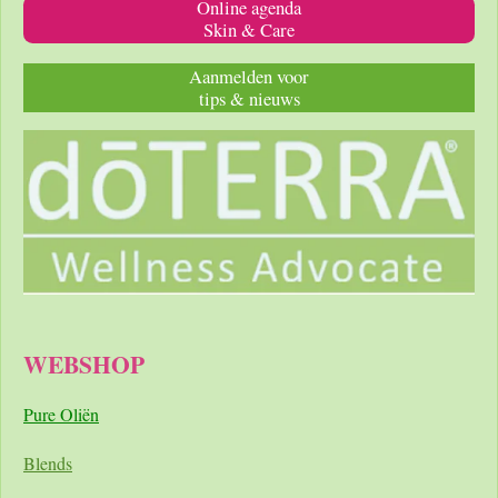
Online agenda
Skin & Care
Aanmelden voor
tips & nieuws
WEBSHOP
Pure Oliën
Blends