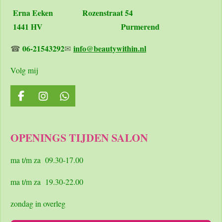
Erna Eeken
Rozenstraat 54
1441 HV Purmerend
06-21543292
info@beautywithin.nl
☎
✉
Volg mij
F
I
W
a
n
h
c
s
a
e
t
t
OPENINGS TIJDEN SALON
b
a
s
o
g
A
o
r
p
ma t/m za 09.30-17.00
k
a
p
m
ma t/m za 19.30-22.00
zondag in overleg