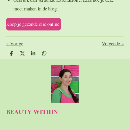
moet maken in de
blog
.
Koop je gezonde olie online
«
Vorige
Volgende
»
D
D
S
D
e
e
h
e
l
e
a
l
e
l
r
e
n
e
n
BEAUTY WITHIN