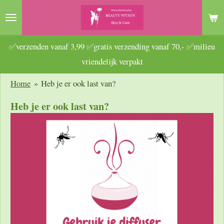
Ga
direct
naar
✅verzenden vanaf 3,99 ✅gratis verzending vanaf 70,- ✅milieu
de
vriendelijk verpakt
hoofdinhoud
Home
»
Heb je er ook last van?
Heb je er ook last van?