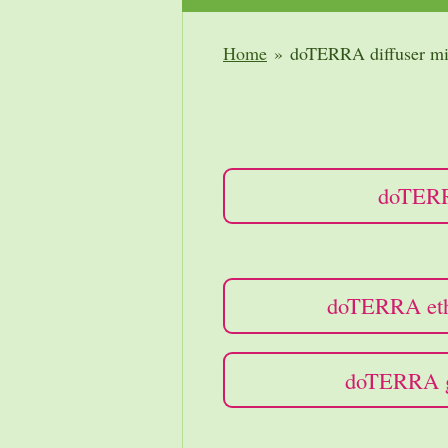
Home
»
doTERRA diffuser m
doTERR
doTERRA ethe
doTERRA ge