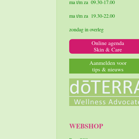
k
a
p
ma t/m za 09.30-17.00
m
ma t/m za 19.30-22.00
zondag in overleg
Online agenda
Skin & Care
Aanmelden voor
tips & nieuws
WEBSHOP