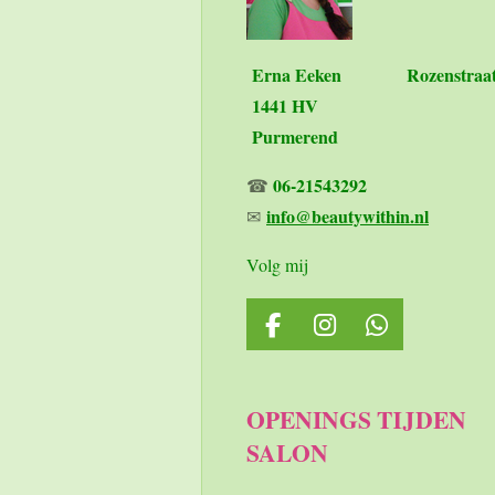
Erna Eeken
Rozenstraa
1441 HV
Purmerend
06-21543292
☎
info@beautywithin.nl
✉
Volg mij
F
I
W
a
n
h
c
s
a
e
t
t
OPENINGS TIJDEN
b
a
s
SALON
o
g
A
o
r
p