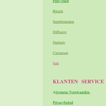
Pure Oliën
Blends
Supplementen
Diffusers
Startsets
Cursussen
Sale
KLANTEN
SERVICE
A
lgemene Voorwaarden
Pri
vacybeleid