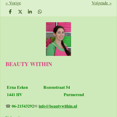
«
Vorige
Volgende
»
D
D
S
D
e
e
h
e
l
e
a
l
e
l
r
e
n
e
n
BEAUTY WITHIN
Erna Eeken
Rozenstraat 54
1441 HV Purmerend
06-21543292
info@beautywithin.nl
☎
✉