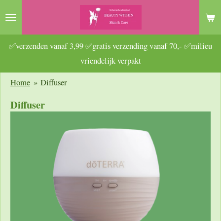
Ga
direct
naar
✅verzenden vanaf 3,99 ✅gratis verzending vanaf 70,- ✅milieu
de
vriendelijk verpakt
hoofdinhoud
Home
»
Diffuser
Diffuser