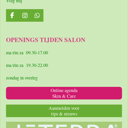
Volg mij
F
I
W
a
n
h
c
s
a
e
t
t
OPENINGS TIJDEN SALON
b
a
s
o
g
A
o
r
p
ma t/m za 09.30-17.00
k
a
p
m
ma t/m za 19.30-22.00
zondag in overleg
Online agenda
Skin & Care
Aanmelden voor
tips & nieuws