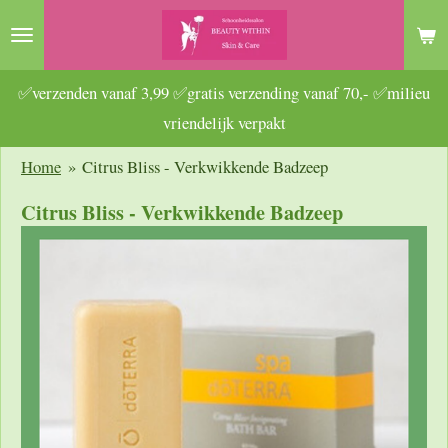
Ga
direct
naar
✅verzenden vanaf 3,99 ✅gratis verzending vanaf 70,- ✅milieu
de
vriendelijk verpakt
hoofdinhoud
Home
»
Citrus Bliss - Verkwikkende Badzeep
Citrus Bliss - Verkwikkende Badzeep