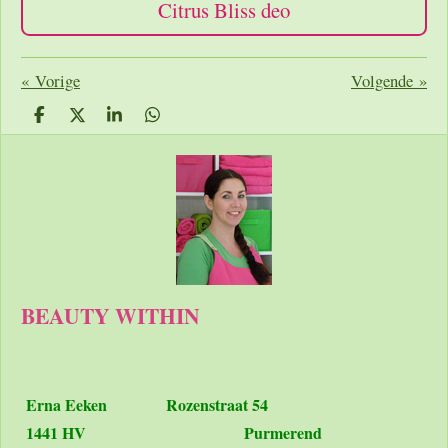
Citrus Bliss deo
«
Vorige
Volgende
»
D
D
S
D
e
e
h
e
l
e
a
l
e
l
r
e
n
e
n
BEAUTY WITHIN
Erna Eeken
Rozenstraat 54
1441 HV Purmerend