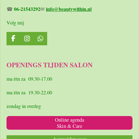
06-21543292
info@beautywithin.nl
☎
✉
Volg mij
F
I
W
a
n
h
c
s
a
e
t
t
OPENINGS TIJDEN SALON
b
a
s
o
g
A
o
r
p
ma t/m za 09.30-17.00
k
a
p
m
ma t/m za 19.30-22.00
zondag in overleg
Online agenda
Skin & Care
Aanmelden voor