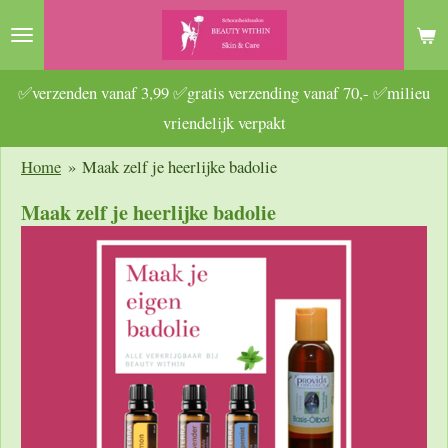
Ga
direct
naar
✅verzenden vanaf 3,99 ✅gratis verzending vanaf 70,- ✅milieu
de
vriendelijk verpakt
hoofdinhoud
Home
»
Maak zelf je heerlijke badolie
Maak zelf je heerlijke badolie