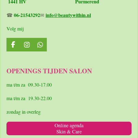
1441 HV Purmerend
06-21543292
info@beautywithin.nl
☎
✉
Volg mij
F
I
W
a
n
h
c
s
a
e
t
t
OPENINGS TIJDEN SALON
b
a
s
o
g
A
o
r
p
ma t/m za 09.30-17.00
k
a
p
m
ma t/m za 19.30-22.00
zondag in overleg
Online agenda
Skin & Care