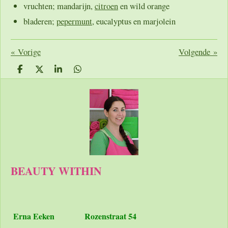
vruchten; mandarijn,
citroen
en wild orange
bladeren;
pepermunt
, eucalyptus en marjolein
«
Vorige
Volgende
»
D
D
S
D
e
e
h
e
l
e
a
l
e
l
r
e
n
e
n
BEAUTY WITHIN
Erna Eeken
Rozenstraat 54