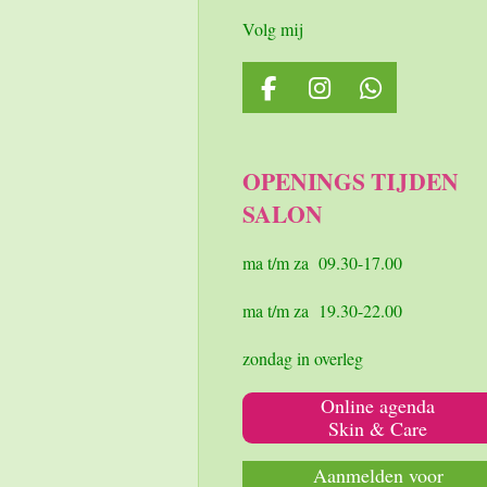
Volg mij
F
I
W
a
n
h
c
s
a
e
t
t
OPENINGS TIJDEN
b
a
s
SALON
o
g
A
o
r
p
k
a
p
ma t/m za 09.30-17.00
m
ma t/m za 19.30-22.00
zondag in overleg
Online agenda
Skin & Care
Aanmelden voor