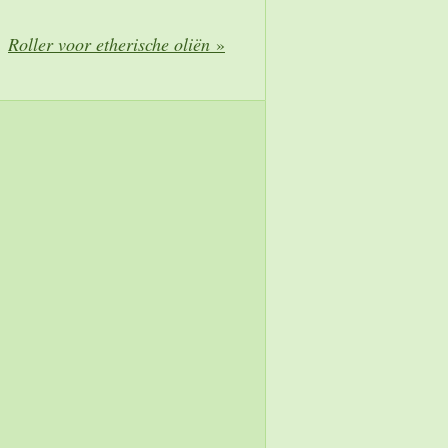
Roller voor etherische oliën
»