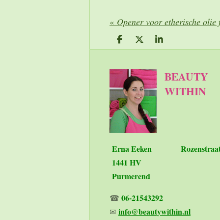
«
Opener voor etherische olie f
D
D
S
e
e
h
l
e
a
e
l
r
BEAUTY
n
e
WITHIN
Erna Eeken
Rozenstraa
1441 HV
Purmerend
06-21543292
☎
info@beautywithin.nl
✉