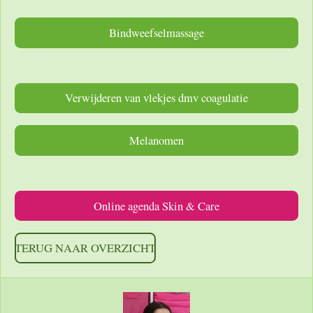
Bindweefselmassage
Verwijderen van vlekjes dmv coagulatie
Melanomen
Online agenda Skin & Care
TERUG NAAR OVERZICHT