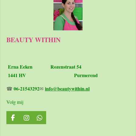
BEAUTY WITHIN
Erna Eeken
Rozenstraat 54
1441 HV Purmerend
06-21543292
info@beautywithin.nl
☎
✉
Volg mij
F
I
W
a
n
h
c
s
a