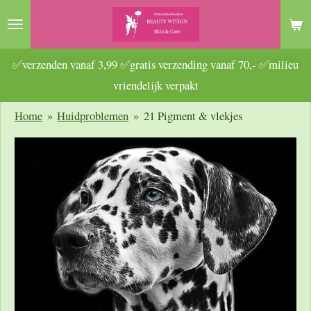
Ga
direct
naar
✅verzenden vanaf 3,99 ✅gratis verzending vanaf 70,- ✅milieu
de
vriendelijk verpakt
hoofdinhoud
Home
»
Huidproblemen
»
21 Pigment & vlekjes