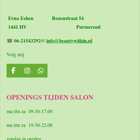
Erna Eeken
Rozenstraat 54
1441 HV Purmerend
06-21543292
info@beautywithin.nl
☎
✉
Volg mij
F
I
W
a
n
h
c
s
a
e
t
t
OPENINGS TIJDEN SALON
b
a
s
o
g
A
o
r
p
ma t/m za 09.30-17.00
k
a
p
m
ma t/m za 19.30-22.00
zondag in overleg