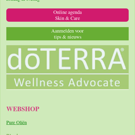
Online agenda
Skin & Care
Aanmelden voor
tips & nieuws
WEBSHOP
Pure Oliën