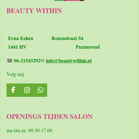
BEAUTY WITHIN
Erna Eeken
Rozenstraat 54
1441 HV Purmerend
06-21543292
info@beautywithin.nl
☎
✉
Volg mij
F
I
W
a
n
h
c
s
a
e
t
t
OPENINGS TIJDEN SALON
b
a
s
o
g
A
o
r
p
ma t/m za 09.30-17.00
k
a
p