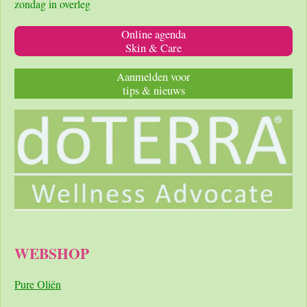
zondag in overleg
Online agenda
Skin & Care
Aanmelden voor
tips & nieuws
WEBSHOP
Pure Oliën