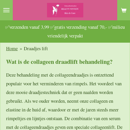
Ga
direct
naar
✅verzenden vanaf 3,99 ✅gratis verzending vanaf 70,- ✅milieu
de
vriendelijk verpakt
hoofdinhoud
Home
»
Draadjes lift
Wat is de collageen draadlift behandeling?
Deze behandeling met de collageendraadjes is ontzettend
populair voor het verminderen van rimpels. Het voordeel van
deze mooie draadjestechniek dat er geen naalden worden
gebruikt. Als we ouder worden, neemt onze collageen en
elastine in de huid af, waardoor er met de jaren steeds meer
rimpeltjes en lijntjes ontstaan. De combinatie van een serum
met de collageendraadjes geven een speciale collageenlift. De