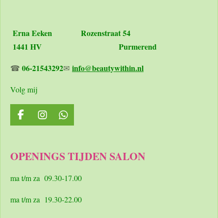
Erna Eeken
Rozenstraat 54
1441 HV Purmerend
06-21543292
info@beautywithin.nl
☎
✉
Volg mij
F
I
W
a
n
h
c
s
a
e
t
t
OPENINGS TIJDEN SALON
b
a
s
o
g
A
o
r
p
ma t/m za 09.30-17.00
k
a
p
m
ma t/m za 19.30-22.00