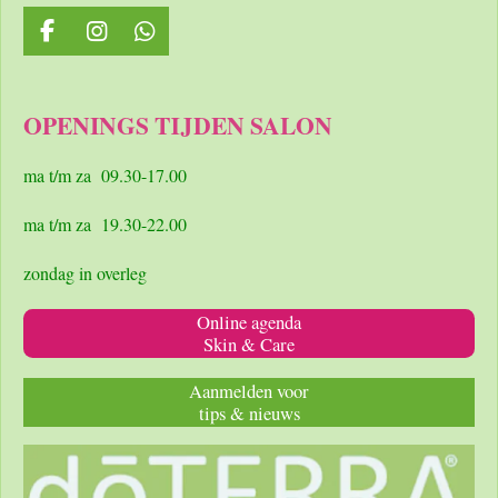
F
I
W
a
n
h
c
s
a
e
t
t
OPENINGS TIJDEN SALON
b
a
s
o
g
A
o
r
p
ma t/m za 09.30-17.00
k
a
p
m
ma t/m za 19.30-22.00
zondag in overleg
Online agenda
Skin & Care
Aanmelden voor
tips & nieuws