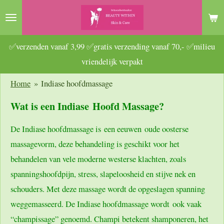
Ga
direct
naar
✅verzenden vanaf 3,99 ✅gratis verzending vanaf 70,- ✅milieu
de
vriendelijk verpakt
hoofdinhoud
Home
»
Indiase hoofdmassage
Wat is een Indiase
Hoofd Massage?
De Indiase hoofdmassage is een eeuwen oude oosterse
massagevorm, deze behandeling is geschikt voor het
behandelen van vele moderne westerse klachten, zoals
spanningshoofdpijn, stress, slapeloosheid en stijve nek en
schouders. Met deze massage wordt de opgeslagen spanning
weggemasseerd. De Indiase hoofdmassage wordt ook vaak
“champissage” genoemd. Champi betekent shamponeren, het