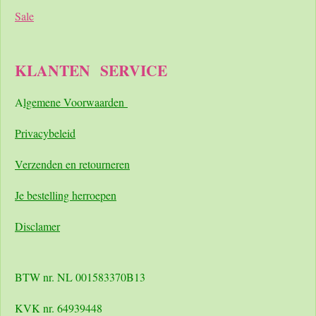
Sale
KLANTEN
SERVICE
A
lgemene Voorwaarden
Pri
vacybeleid
Verzenden en retourneren
Je bestelling herroepen
Disclamer
BTW nr. NL 001583370B13
KVK nr. 64939448