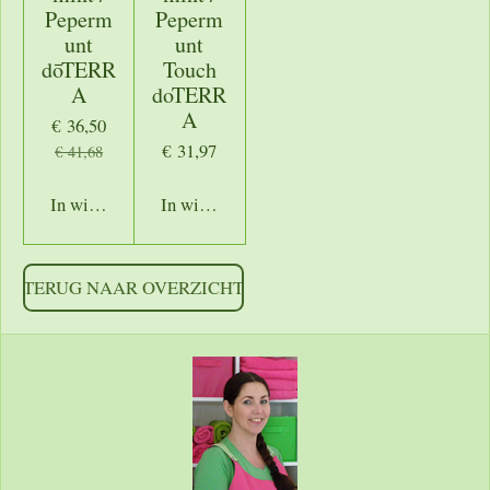
Peperm
Peperm
unt
unt
dōTERR
Touch
A
doTERR
A
€ 36,50
€ 31,97
€ 41,68
In winkelwagen
In winkelwagen
TERUG NAAR OVERZICHT