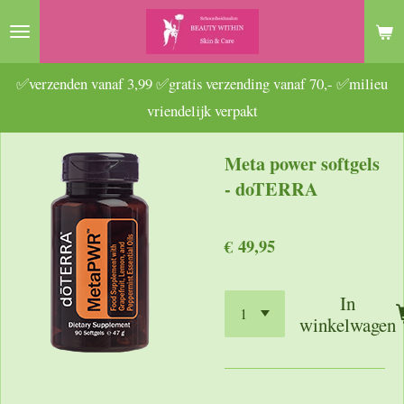
Ga
direct
naar
✅verzenden vanaf 3,99 ✅gratis verzending vanaf 70,- ✅milieu
de
vriendelijk verpakt
hoofdinhoud
Meta power softgels
- doTERRA
€ 49,95
In
winkelwagen