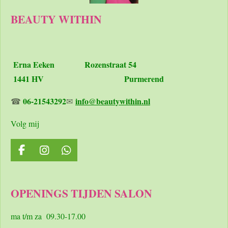
BEAUTY WITHIN
Erna Eeken
Rozenstraat 54
1441 HV Purmerend
06-21543292
info@beautywithin.nl
☎
✉
Volg mij
F
I
W
a
n
h
c
s
a
e
t
t
OPENINGS TIJDEN SALON
b
a
s
o
g
A
o
r
p
ma t/m za 09.30-17.00
k
a
p