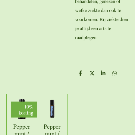
behandelen, genezen of
welke ziekte dan ook te
voorkomen. Bij ziekte dien
je altijd een arts te
raadplegen.
D
D
S
D
e
e
h
e
l
e
a
l
e
l
r
e
n
e
n
10%
korting
Pepper
Pepper
mint /
mint /