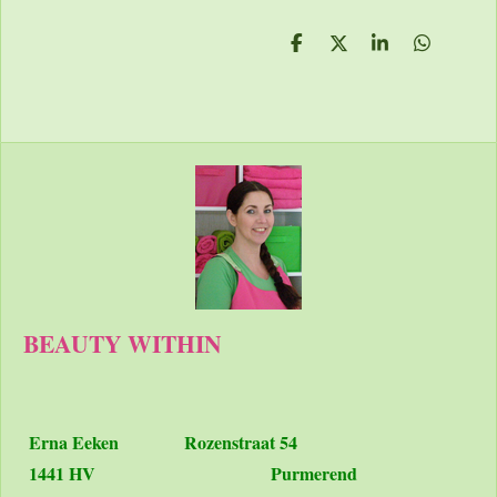
D
D
S
D
e
e
h
e
l
e
a
l
e
l
r
e
n
e
n
BEAUTY WITHIN
Erna Eeken
Rozenstraat 54
1441 HV Purmerend