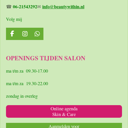
06-21543292
info@beautywithin.nl
☎
✉
Volg mij
F
I
W
a
n
h
c
s
a
e
t
t
OPENINGS TIJDEN SALON
b
a
s
o
g
A
o
r
p
ma t/m za 09.30-17.00
k
a
p
m
ma t/m za 19.30-22.00
zondag in overleg
Online agenda
Skin & Care
Aanmelden voor