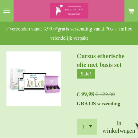
Ga
direct
naar
✅verzenden vanaf 3,99 ✅gratis verzending vanaf 70,- ✅milieu
de
vriendelijk verpakt
hoofdinhoud
Cursus etherische
olie met basis set
Sale!
€ 99,98
€ 129,00
GRATIS verzending
In
winkelwagen