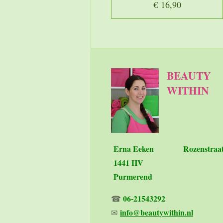
€ 16,90
BEAUTY
WITHIN
Erna Eeken
Rozenstraa
1441 HV
Purmerend
06-21543292
☎
info@beautywithin.nl
✉