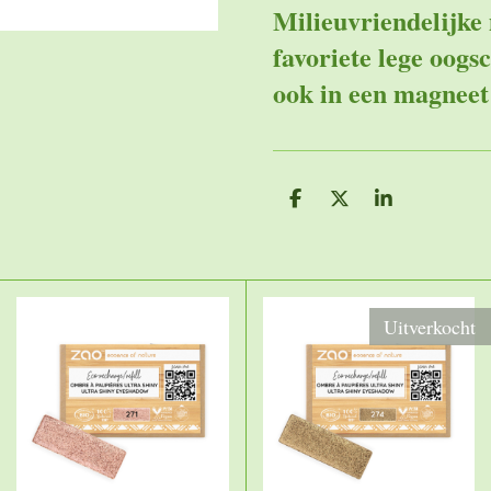
Milieuvriendelijke
favoriete lege oogs
ook in een magneet
D
D
S
e
e
h
l
e
a
e
l
r
n
e
Uitverkocht