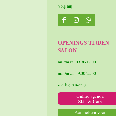
Volg mij
F
I
W
a
n
h
c
s
a
e
t
t
OPENINGS TIJDEN
b
a
s
SALON
o
g
A
o
r
p
k
a
p
ma t/m za 09.30-17.00
m
ma t/m za 19.30-22.00
zondag in overleg
Online agenda
Skin & Care
Aanmelden voor