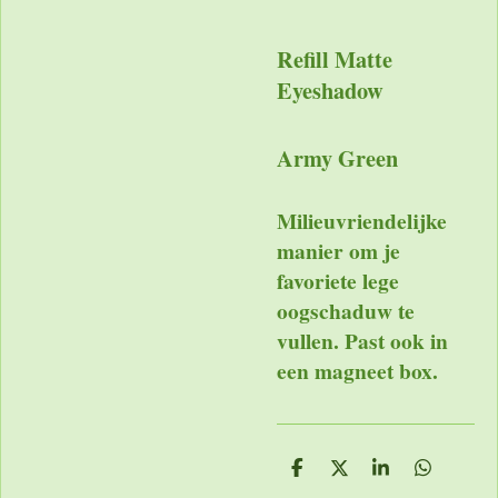
Refill Matte
Eyeshadow
Army Green
Milieuvriendelijke
manier om je
favoriete lege
oogschaduw te
vullen. Past ook in
een magneet box.
D
D
S
D
e
e
h
e