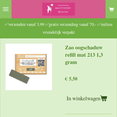
Ga
direct
naar
✅verzenden vanaf 3,99 ✅gratis verzending vanaf 70,- ✅milieu
de
vriendelijk verpakt
hoofdinhoud
Zao oogschaduw
refill mat 213 1,3
gram
€ 5,50
In winkelwagen