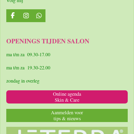
Volg mij
F
I
W
a
n
h
c
s
a
e
t
t
OPENINGS TIJDEN SALON
b
a
s
o
g
A
o
r
p
ma t/m za 09.30-17.00
k
a
p
m
ma t/m za 19.30-22.00
zondag in overleg
Online agenda
Skin & Care
Aanmelden voor
tips & nieuws