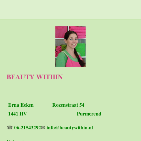
l
e
a
l
e
l
r
e
n
e
n
BEAUTY WITHIN
Erna Eeken
Rozenstraat 54
1441 HV Purmerend
06-21543292
info@beautywithin.nl
☎
✉