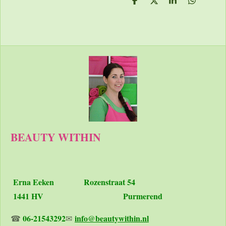
D
D
S
D
e
e
h
e
l
e
a
l
e
l
r
e
n
e
n
BEAUTY WITHIN
Erna Eeken
Rozenstraat 54
1441 HV Purmerend
06-21543292
info@beautywithin.nl
☎
✉