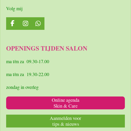
Volg mij
F
I
W
a
n
h
c
s
a
e
t
t
OPENINGS TIJDEN SALON
b
a
s
o
g
A
o
r
p
ma t/m za 09.30-17.00
k
a
p
m
ma t/m za 19.30-22.00
zondag in overleg
Online agenda
Skin & Care
Aanmelden voor
tips & nieuws