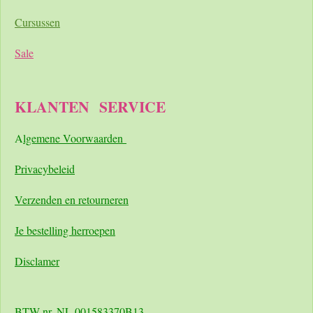
Cursussen
Sale
KLANTEN
SERVICE
A
lgemene Voorwaarden
Pri
vacybeleid
Verzenden en retourneren
Je bestelling herroepen
Disclamer
BTW nr. NL 001583370B13