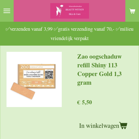
Ga
direct
naar
✅verzenden vanaf 3,99 ✅gratis verzending vanaf 70,- ✅milieu
de
vriendelijk verpakt
hoofdinhoud
Zao oogschaduw
refill Shiny 113
Copper Gold 1,3
gram
€ 5,50
In winkelwagen