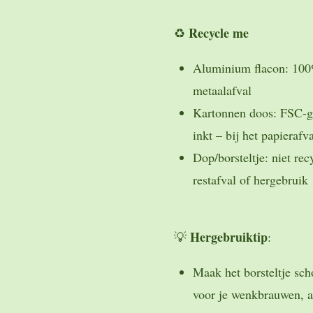
Recycle me
♻️
Aluminium flacon:
100%
metaalafval
Kartonnen doos:
FSC-ge
inkt – bij het papierafv
Dop/borsteltje:
niet recy
restafval of
hergebruik
Hergebruiktip
💡
:
Maak het borsteltje sc
voor je wenkbrauwen, a