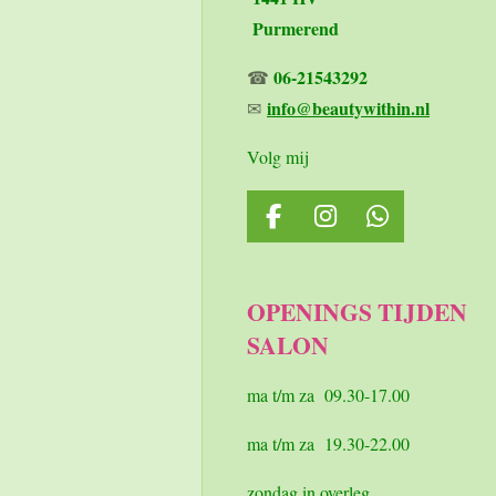
Purmerend
06-21543292
☎
info@beautywithin.nl
✉
Volg mij
F
I
W
a
n
h
c
s
a
e
t
t
OPENINGS TIJDEN
b
a
s
SALON
o
g
A
o
r
p
k
a
p
ma t/m za 09.30-17.00
m
ma t/m za 19.30-22.00
zondag in overleg