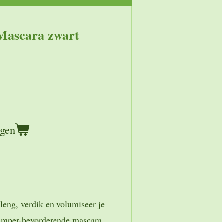
Mascara zwart
agen
leng, verdik en volumiseer je
imper-bevorderende mascara.