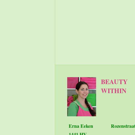
BEAUTY
WITHIN
Erna Eeken
Rozenstraa
1441 HV