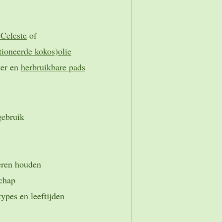
Celeste
of
tioneerde kokos)olie
ter en
herbruikbare pads
gebruik
eren houden
schap
types en leeftijden