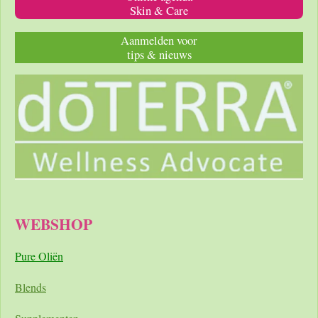
Skin & Care
Aanmelden voor
tips & nieuws
WEBSHOP
Pure Oliën
Blends