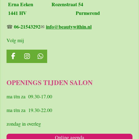
Erna Eeken
Rozenstraat 54
1441 HV Purmerend
06-21543292
info@beautywithin.nl
☎
✉
Volg mij
F
I
W
a
n
h
c
s
a
e
t
t
OPENINGS TIJDEN SALON
b
a
s
o
g
A
o
r
p
ma t/m za 09.30-17.00
k
a
p
m
ma t/m za 19.30-22.00
zondag in overleg
Online agenda