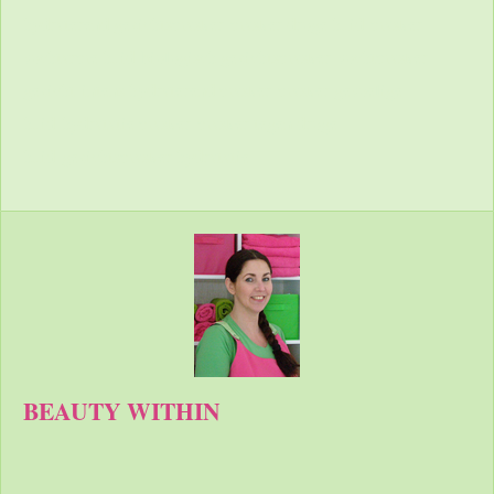
hydraterend gezichtsmasker masker droge huid masker
vochtarme huid biologisch gezichtsmasker vochtmasker
gezicht intens hydraterend masker masker gevoelige
huid hydratatie masker masker tegen droge
huid gezichtsmasker hydratatie
BEAUTY WITHIN