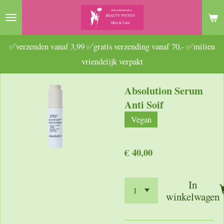
Ga
direct
naar
✅verzenden vanaf 3,99 ✅gratis verzending vanaf 70,- ✅milieu
de
vriendelijk verpakt
hoofdinhoud
Absolution Serum
Anti Soif
Vegan
€ 40,00
In
winkelwagen