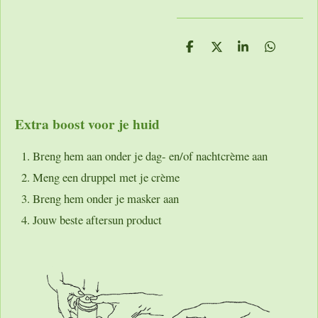
D
D
S
D
e
e
h
e
l
e
a
l
e
l
r
e
n
e
n
Extra boost voor je huid
Breng hem aan onder je dag- en/of nachtcrème aan
Meng een druppel met je crème
Breng hem onder je masker aan
Jouw beste aftersun product