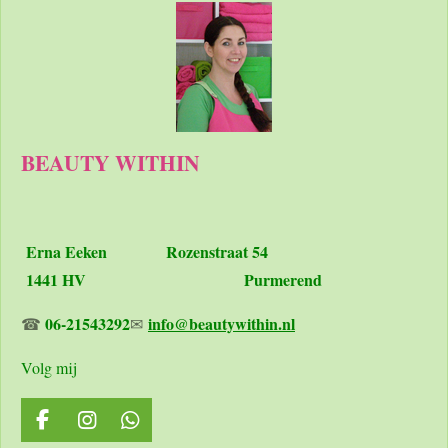
BEAUTY WITHIN
Erna Eeken
Rozenstraat 54
1441 HV Purmerend
06-21543292
info@beautywithin.nl
☎
✉
Volg mij
F
I
W