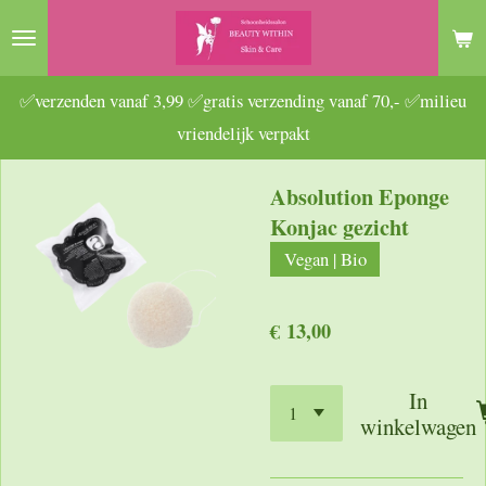
Ga
direct
naar
✅verzenden vanaf 3,99 ✅gratis verzending vanaf 70,- ✅milieu
de
vriendelijk verpakt
hoofdinhoud
Absolution Eponge
Konjac gezicht
Vegan | Bio
€ 13,00
In
winkelwagen