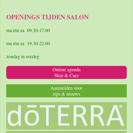
a
n
h
c
s
a
e
t
t
OPENINGS TIJDEN SALON
b
a
s
o
g
A
o
r
p
ma t/m za 09.30-17.00
k
a
p
m
ma t/m za 19.30-22.00
zondag in overleg
Online agenda
Skin & Care
Aanmelden voor
tips & nieuws