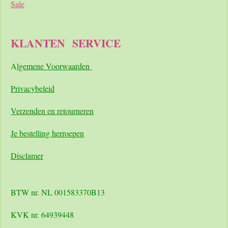
Sale
KLANTEN
SERVICE
A
lgemene Voorwaarden
Pri
vacybeleid
Verzenden en retourneren
Je bestelling herroepen
Disclamer
BTW nr. NL 001583370B13
KVK nr. 64939448