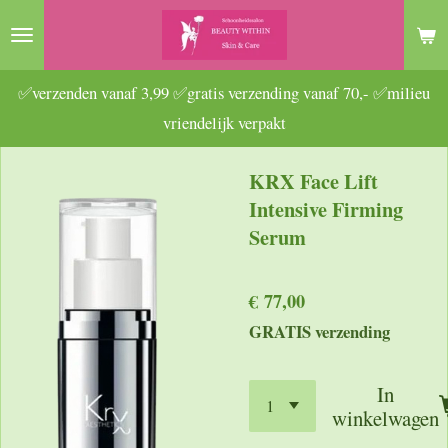
Ga
direct
naar
✅verzenden vanaf 3,99 ✅gratis verzending vanaf 70,- ✅milieu
de
vriendelijk verpakt
hoofdinhoud
KRX Face Lift
Intensive Firming
Serum
€ 77,00
GRATIS verzending
In
winkelwagen