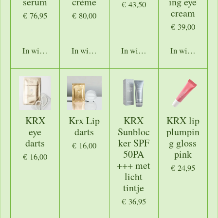
serum
crème
ing eye
€ 43,50
cream
€ 76,95
€ 80,00
€ 39,00
In winkelwagen
In winkelwagen
In winkelwagen
In winkelwage
KRX
Krx Lip
KRX
KRX lip
eye
darts
Sunbloc
plumpin
darts
ker SPF
g gloss
€ 16,00
50PA
pink
€ 16,00
+++ met
€ 24,95
licht
tintje
€ 36,95