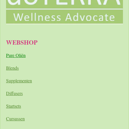
WEBSHOP
Pure Oliën
Blends
Supplementen
Diffusers
Startsets
Cursussen