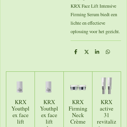
KRX Face Lift Intensive
Firming Serum
biedt een
lichte en effectieve
oplossing voor het gezicht.
D
D
S
D
e
e
h
e
l
e
a
l
e
l
r
e
n
e
n
KRX
KRX
KRX
KRX
Youthpl
Youthpl
Firming
active
ex face
ex face
Neck
31
lift
lift
Crème
revitaliz