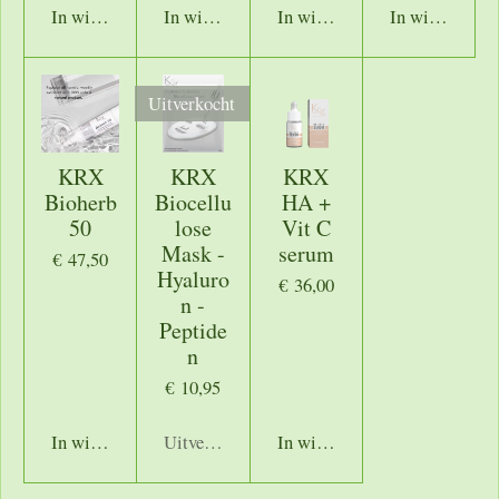
In winkelwagen
In winkelwagen
In winkelwagen
In winkelwage
Uitverkocht
KRX
KRX
KRX
Bioherb
Biocellu
HA +
50
lose
Vit C
Mask -
serum
€ 47,50
Hyaluro
€ 36,00
n -
Peptide
n
€ 10,95
In winkelwagen
Uitverkocht
In winkelwagen