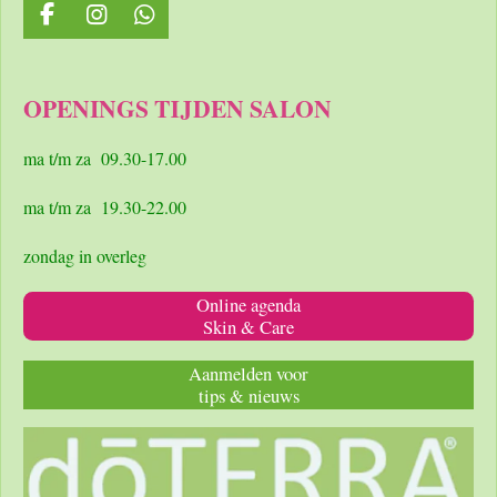
F
I
W
a
n
h
c
s
a
e
t
t
OPENINGS TIJDEN SALON
b
a
s
o
g
A
o
r
p
ma t/m za 09.30-17.00
k
a
p
m
ma t/m za 19.30-22.00
zondag in overleg
Online agenda
Skin & Care
Aanmelden voor
tips & nieuws