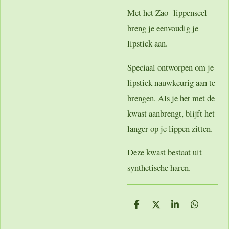
Met het Zao lippenseel
breng je eenvoudig je
lipstick aan.
Speciaal ontworpen om je
lipstick nauwkeurig aan te
brengen. Als je het met de
kwast aanbrengt, blijft het
langer op je lippen zitten.
Deze kwast bestaat uit
synthetische haren.
D
D
S
D
e
e
h
e
l
e
a
l