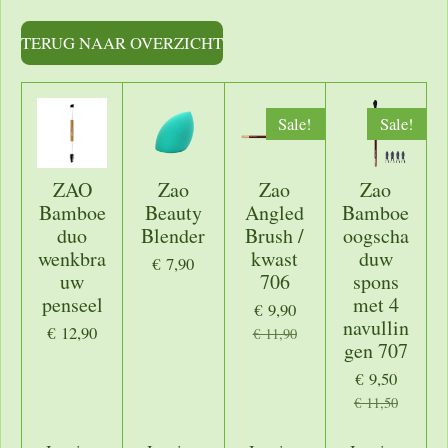
e
l
r
e
n
e
n
TERUG NAAR OVERZICHT
Sale!
Sale!
ZAO
Zao
Zao
Zao
Bamboe
Beauty
Angled
Bamboe
duo
Blender
Brush /
oogscha
wenkbra
kwast
duw
€ 7,90
uw
706
spons
penseel
met 4
€ 9,90
navullin
€ 12,90
€ 11,90
gen 707
€ 9,50
€ 11,50