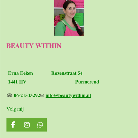
BEAUTY WITHIN
Erna Eeken
Rozenstraat 54
1441 HV Purmerend
06-21543292
info@beautywithin.nl
☎
✉
Volg mij
F
I
W
a
n
h