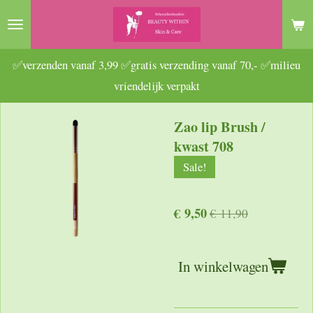
Ga
direct
naar
✅verzenden vanaf 3,99 ✅gratis verzending vanaf 70,- ✅milieu
de
vriendelijk verpakt
hoofdinhoud
Zao lip Brush /
kwast 708
Sale!
€ 9,50
€ 11,90
In winkelwagen