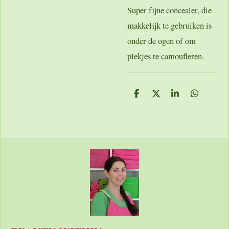
Super fijne concealer, die
makkelijk te gebruiken is
onder de ogen of om
plekjes te camoufleren.
D
D
S
D
e
e
h
e
l
e
a
l
e
l
r
e
n
e
n