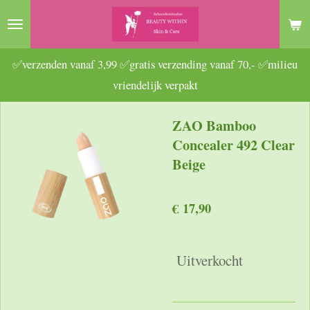
Ga
direct
naar
✅verzenden vanaf 3,99 ✅gratis verzending vanaf 70,- ✅milieu
de
vriendelijk verpakt
hoofdinhoud
ZAO Bamboo
Concealer 492 Clear
Beige
€ 17,90
Uitverkocht