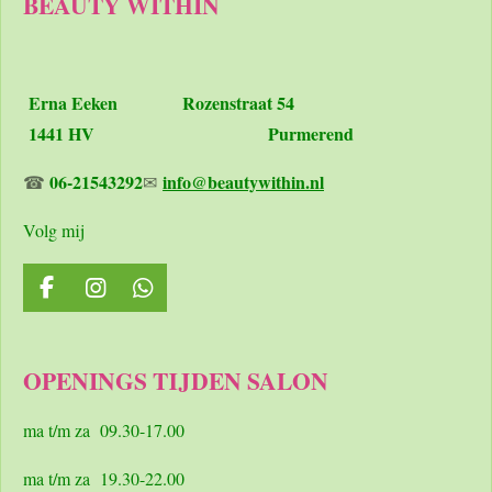
BEAUTY WITHIN
Erna Eeken
Rozenstraat 54
1441 HV Purmerend
06-21543292
info@beautywithin.nl
☎
✉
Volg mij
F
I
W
a
n
h
c
s
a
e
t
t
OPENINGS TIJDEN SALON
b
a
s
o
g
A
o
r
p
ma t/m za 09.30-17.00
k
a
p
m
ma t/m za 19.30-22.00