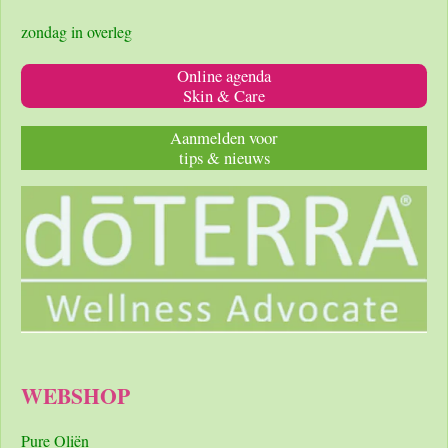
zondag in overleg
Online agenda
Skin & Care
Aanmelden voor
tips & nieuws
WEBSHOP
Pure Oliën